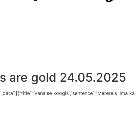
s are gold 24.05.2025
_data”:[{“title”:”Vanaise köögis”,”sentence”:”Merereis ilma k