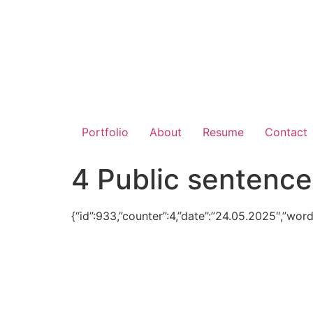
Portfolio
About
Resume
Contact
4 Public sentence
{“id”:933,”counter”:4,”date”:”24.05.2025″,”word