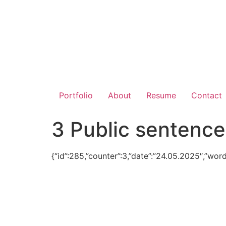
Portfolio
About
Resume
Contact
3 Public sentence
{“id”:285,”counter”:3,”date”:”24.05.2025″,”word